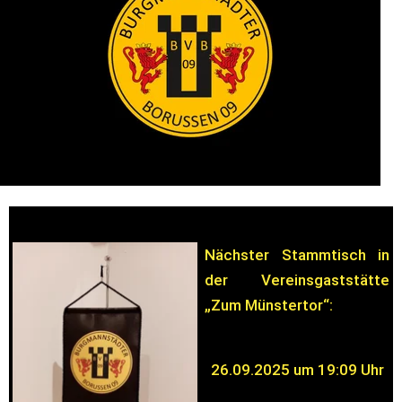
Nächster Stammtisch in 
der Vereinsgaststätte 
„Zum Münstertor“:
26.09.2025 um 19:09 Uhr