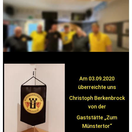
Michael Kaiser, Andre Alexander, 
Benjamin Peuker, Sebastian Pliete, Patrick Jung
nicht auf dem Bild:  Nina Liebing, Nick Meißel
Am 03.09.2020 
überreichte uns 
Christoph Berkenbrock 
von der 
Gaststätte „Zum 
Münstertor“ 